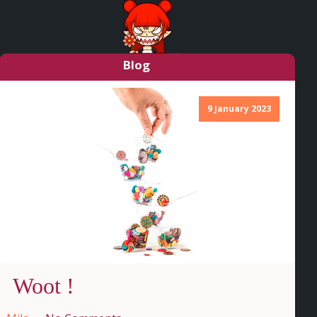
Blog
9 January 2023
Woot !