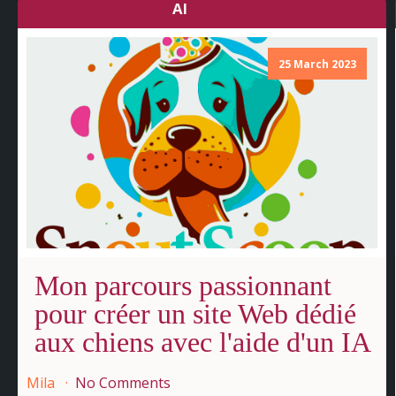
AI
25 March 2023
Mon parcours passionnant
pour créer un site Web dédié
aux chiens avec l'aide d'un IA
Mila
No Comments