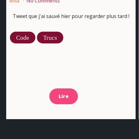
Mila
No Comments
Tweet que j'ai sauvé hier pour regarder plus tard !
Code
Trucs
Lire