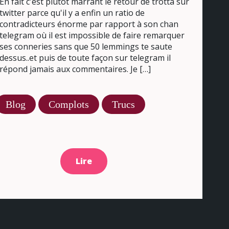
En fait c'est plutôt marrant le retour de trotta sur
twitter parce qu'il y a enfin un ratio de
contradicteurs énorme par rapport à son chan
telegram où il est impossible de faire remarquer
ses conneries sans que 50 lemmings te saute
dessus..et puis de toute façon sur telegram il
répond jamais aux commentaires. Je […]
Blog
Complots
Trucs
Lire