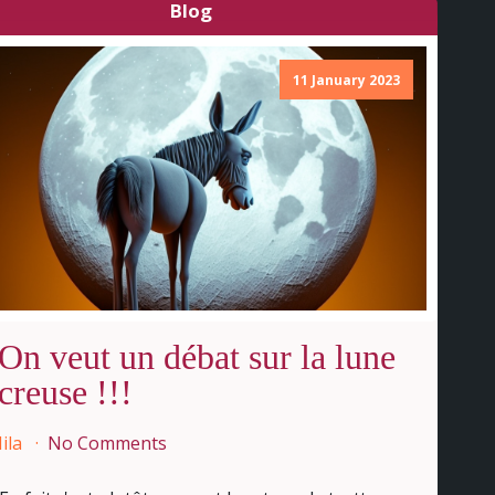
Blog
11 January 2023
On veut un débat sur la lune
creuse !!!
ila
No Comments