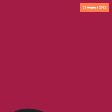
23 August 2022